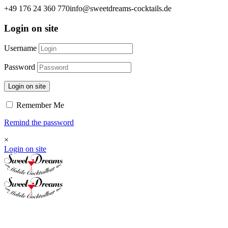
+49 176 24 360 770
info@sweetdreams-cocktails.de
Login on site
Username
Password
Login on site
Remember Me
Remind the password
×
Login on site